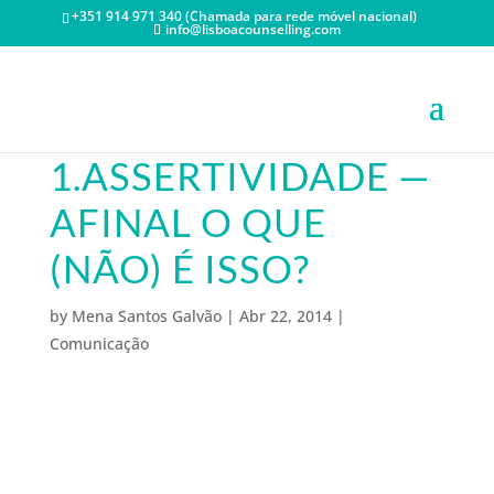
+351 914 971 340 (Chamada para rede móvel nacional)
info@lisboacounselling.com
1.ASSERTIVIDADE —
AFINAL O QUE
(NÃO) É ISSO?
by
Mena Santos Galvão
|
Abr 22, 2014
|
Comunicação