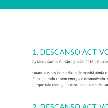
1. DESCANSO ACTIV
by
Mena Santos Galvão
|
Jan 26, 2016
|
Descan
Quantas vezes já acordaste de manhã ainda c
feira sentindo-te sem energia e desmotivad
Porque não consegues descansar? Para descan
2. DESCANSO ACTI