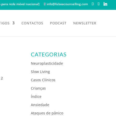
para rede móvel nacional)
info@lisboacounselling.com
TIGOS
CONTACTOS
PODCAST
NEWSLETTER
CATEGORIAS
Neuroplasticidade
Slow Living
 2
Casos Clínicos
Crianças
Índice
Ansiedade
O
Ataques de pânico