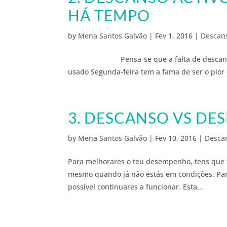
HÁ TEMPO
by
Mena Santos Galvão
|
Fev 1, 2016
|
Descans
Pensa-se que a falta de descanso é re
usado Segunda-feira tem a fama de ser o pior
3. DESCANSO VS D
by
Mena Santos Galvão
|
Fev 10, 2016
|
Descan
Para melhorares o teu desempenho, tens que t
mesmo quando já não estás em condições. Parec
possível continuares a funcionar. Esta...