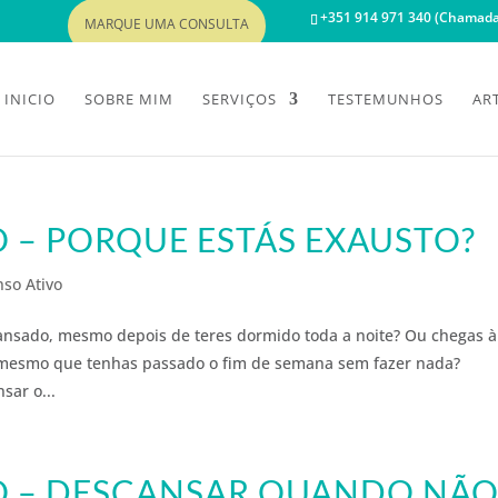
+351 914 971 340 (Chamada 
MARQUE UMA CONSULTA
INICIO
SOBRE MIM
SERVIÇOS
TESTEMUNHOS
AR
O – PORQUE ESTÁS EXAUSTO?
so Ativo
ansado, mesmo depois de teres dormido toda a noite? Ou chegas à
o, mesmo que tenhas passado o fim de semana sem fazer nada?
sar o...
VO – DESCANSAR QUANDO NÃ