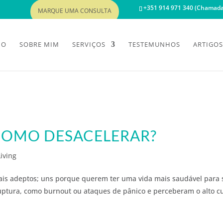
+351 914 971 340 (Chamada 
MARQUE UMA CONSULTA
IO
SOBRE MIM
SERVIÇOS
TESTEMUNHOS
ARTIGOS
– COMO DESACELERAR?
iving
mais adeptos; uns porque querem ter uma vida mais saudável para s
ruptura, como burnout ou ataques de pânico e perceberam o alto c