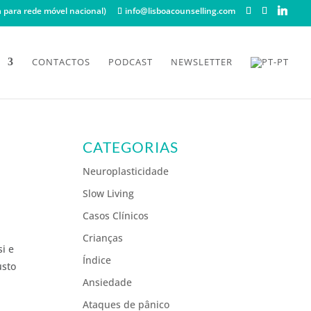
para rede móvel nacional)
info@lisboacounselling.com
CONTACTOS
PODCAST
NEWSLETTER
CATEGORIAS
Neuroplasticidade
Slow Living
Casos Clínicos
Crianças
i e
Índice
usto
Ansiedade
Ataques de pânico