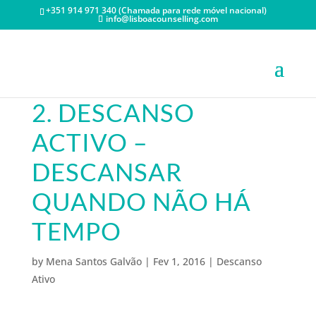
+351 914 971 340 (Chamada para rede móvel nacional)
info@lisboacounselling.com
2. DESCANSO
ACTIVO –
DESCANSAR
QUANDO NÃO HÁ
TEMPO
by
Mena Santos Galvão
|
Fev 1, 2016
|
Descanso
Ativo