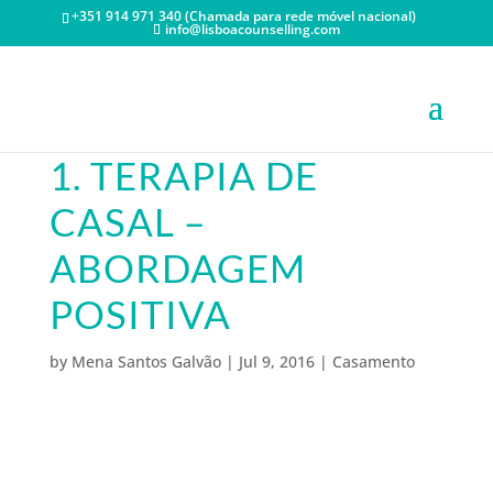
+351 914 971 340 (Chamada para rede móvel nacional)
info@lisboacounselling.com
1. TERAPIA DE
CASAL –
ABORDAGEM
POSITIVA
by
Mena Santos Galvão
|
Jul 9, 2016
|
Casamento