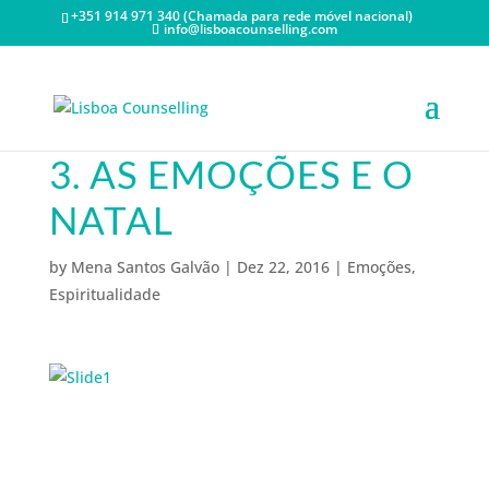
+351 914 971 340 (Chamada para rede móvel nacional)
info@lisboacounselling.com
3. AS EMOÇÕES E O
NATAL
by
Mena Santos Galvão
|
Dez 22, 2016
|
Emoções
,
Espiritualidade