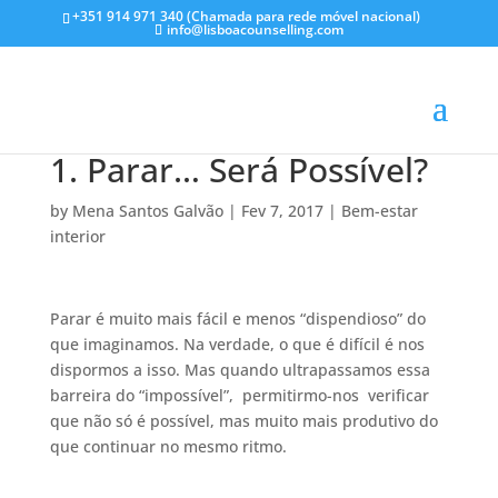
+351 914 971 340 (Chamada para rede móvel nacional)
info@lisboacounselling.com
1. Parar… Será Possível?
by
Mena Santos Galvão
|
Fev 7, 2017
|
Bem-estar
interior
Parar é muito mais fácil e menos “dispendioso” do
que imaginamos. Na verdade, o que é difícil é nos
dispormos a isso. Mas quando ultrapassamos essa
barreira do “impossível”, permitirmo-nos verificar
que não só é possível, mas muito mais produtivo do
que continuar no mesmo ritmo.