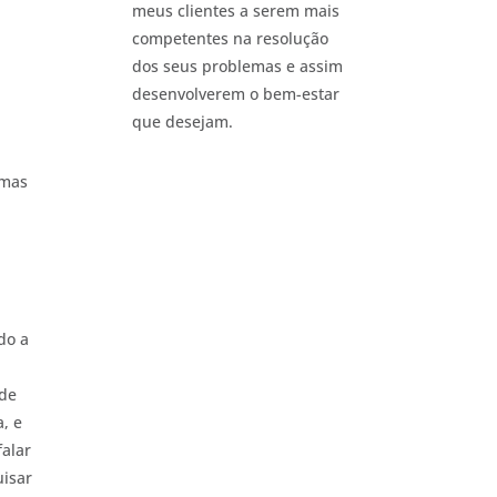
meus clientes a serem mais
competentes na resolução
dos seus problemas e assim
desenvolverem o bem-estar
que desejam.
 mas
do a
ade
, e
falar
uisar