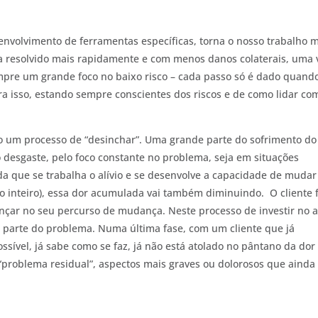
senvolvimento de ferramentas específicas, torna o nosso trabalho 
ja resolvido mais rapidamente e com menos danos colaterais, uma 
mpre um grande foco no baixo risco – cada passo só é dado quand
ra isso, estando sempre conscientes dos riscos e de como lidar co
do um processo de “desinchar”. Uma grande parte do sofrimento do
o desgaste, pelo foco constante no problema, seja em situações
ida que se trabalha o alívio e se desenvolve a capacidade de mudar
o inteiro), essa dor acumulada vai também diminuindo. O cliente f
nçar no seu percurso de mudança. Neste processo de investir no al
 parte do problema. Numa última fase, com um cliente que já
ssível, já sabe como se faz, já não está atolado no pântano da dor
“problema residual”, aspectos mais graves ou dolorosos que ainda