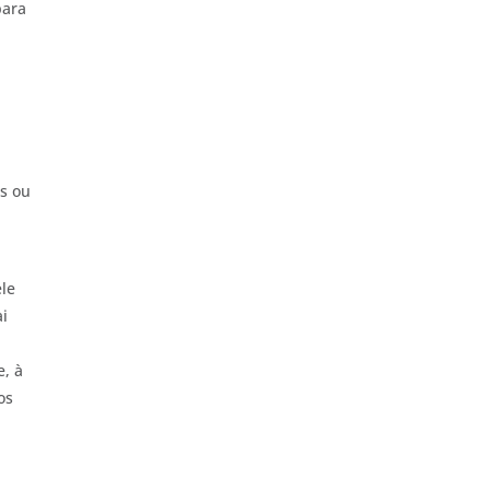
para
os ou
ele
ai
e, à
os