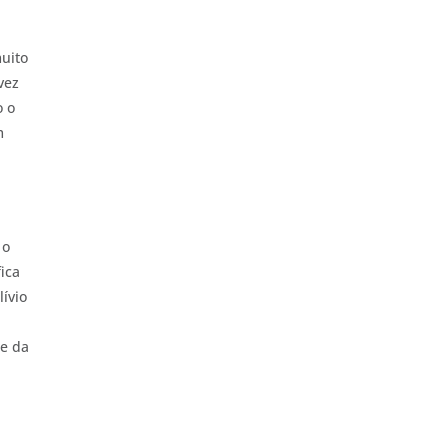
muito
vez
o o
m
 o
ica
ívio
 e da