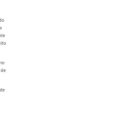
do
a
nte
ito
omo
 de
 de