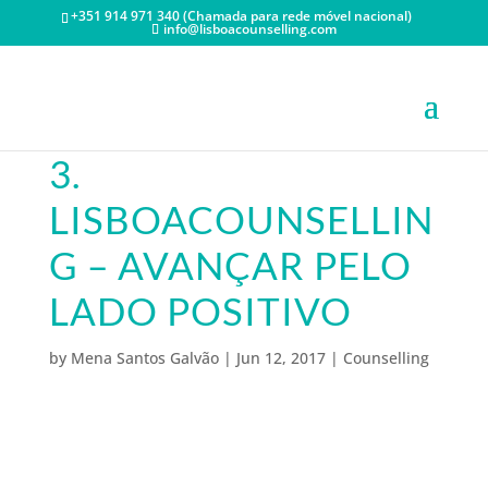
+351 914 971 340 (Chamada para rede móvel nacional)
info@lisboacounselling.com
3.
LISBOACOUNSELLIN
G – AVANÇAR PELO
LADO POSITIVO
by
Mena Santos Galvão
|
Jun 12, 2017
|
Counselling