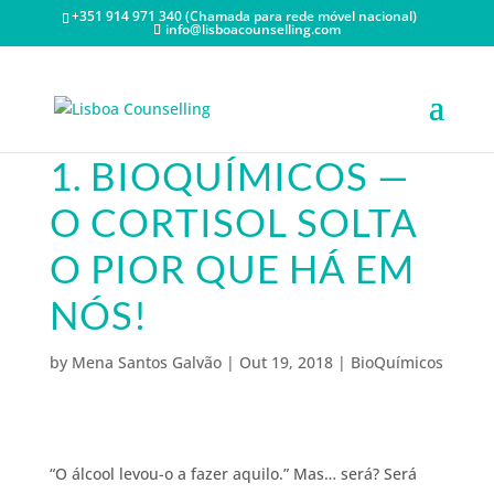
+351 914 971 340 (Chamada para rede móvel nacional)
info@lisboacounselling.com
1. BIOQUÍMICOS —
O CORTISOL SOLTA
O PIOR QUE HÁ EM
NÓS!
by
Mena Santos Galvão
|
Out 19, 2018
|
BioQuímicos
“O álcool levou-o a fazer aquilo.” Mas… será? Será