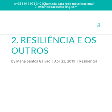
+351 914 971 340 (Chamada para rede móvel nacional)
info@lisboacounselling.com
2. RESILIÊNCIA E OS
OUTROS
by
Mena Santos Galvão
|
Abr 23, 2019
|
Resiliência