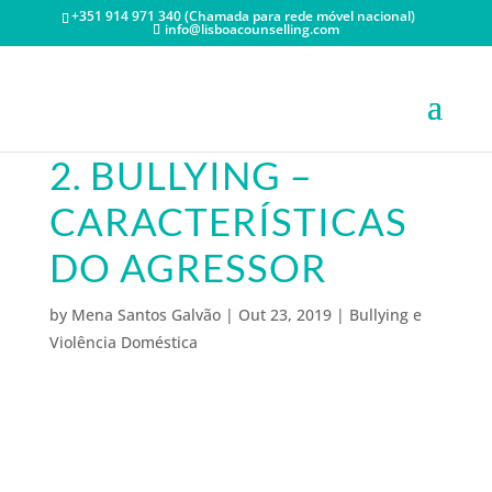
+351 914 971 340 (Chamada para rede móvel nacional)
info@lisboacounselling.com
2. BULLYING –
CARACTERÍSTICAS
DO AGRESSOR
by
Mena Santos Galvão
|
Out 23, 2019
|
Bullying e
Violência Doméstica