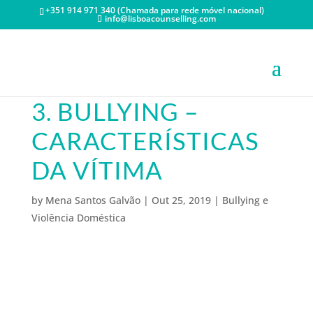
+351 914 971 340 (Chamada para rede móvel nacional)
info@lisboacounselling.com
3. BULLYING –
CARACTERÍSTICAS
DA VÍTIMA
by
Mena Santos Galvão
|
Out 25, 2019
|
Bullying e
Violência Doméstica