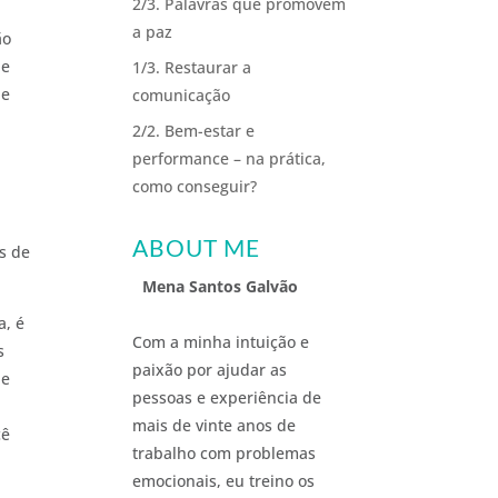
2/3. Palavras que promovem
a paz
ão
ue
1/3. Restaurar a
de
comunicação
2/2. Bem-estar e
performance – na prática,
como conseguir?
ABOUT ME
s de
Mena Santos Galvão
a, é
Com a minha intuição e
s
paixão por ajudar as
de
pessoas e experiência de
mais de vinte anos de
cê
trabalho com problemas
emocionais, eu treino os