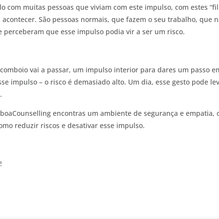
ado com muitas pessoas que viviam com este impulso, com estes “fi
a acontecer. São pessoas normais, que fazem o seu trabalho, que 
 perceberam que esse impulso podia vir a ser um risco.
 comboio vai a passar, um impulso interior para dares um passo e
esse impulso – o risco é demasiado alto. Um dia, esse gesto pode le
.
isboaCounselling encontras um ambiente de segurança e empatia,
omo reduzir riscos e desativar esse impulso.
!