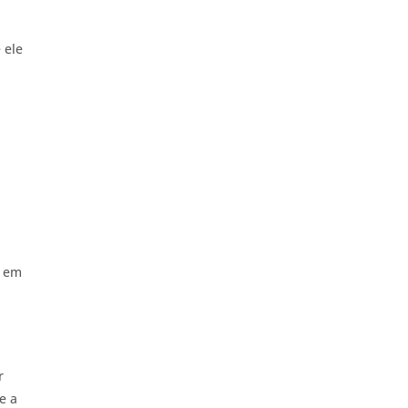
 ele
, em
r
e a