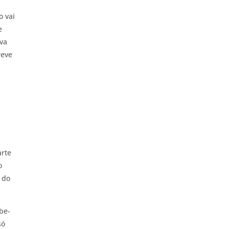
o vai
e
rva
reve
arte
o
 do
be-
só