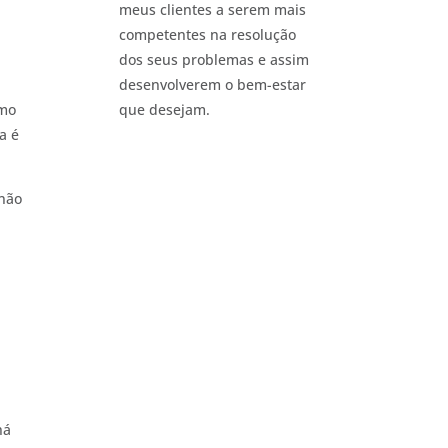
meus clientes a serem mais
competentes na resolução
dos seus problemas e assim
desenvolverem o bem-estar
omo
que desejam.
a é
 não
há