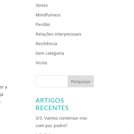
Stress
Mindfulness
Perdão
Relações Interpessoais
Resiliência
Sem categoria
Vícios
er a
já
ARTIGOS
e
RECENTES
3/3. Vamos contentar-nos
com paz podre?