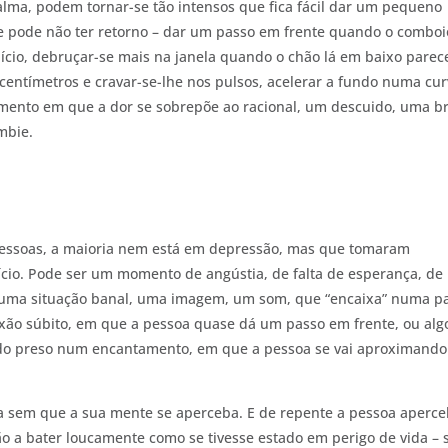
alma, podem tornar-se tão intensos que fica fácil dar um pequeno
 pode não ter retorno – dar um passo em frente quando o comboi
ício, debruçar-se mais na janela quando o chão lá em baixo parec
 centímetros e cravar-se-lhe nos pulsos, acelerar a fundo numa cu
ento em que a dor se sobrepõe ao racional, um descuido, uma b
mbie.
 pessoas, a maioria nem está em depressão, mas que tomaram
ício. Pode ser um momento de angústia, de falta de esperança, de
s uma situação banal, uma imagem, um som, que “encaixa” numa p
xão súbito, em que a pessoa quase dá um passo em frente, ou alg
icado preso num encantamento, em que a pessoa se vai aproximando
a sem que a sua mente se aperceba. E de repente a pessoa aperce
ção a bater loucamente como se tivesse estado em perigo de vida – 