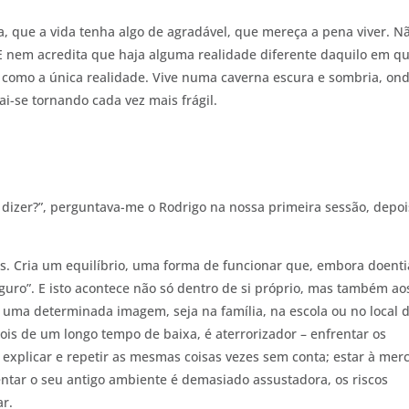
va, que a vida tenha algo de agradável, que mereça a pena viver. N
. E nem acredita que haja alguma realidade diferente daquilo em q
o como a única realidade. Vive numa caverna escura e sombria, on
ai-se tornando cada vez mais frágil.
o dizer?”, perguntava-me o Rodrigo na nossa primeira sessão, depoi
. Cria um equilíbrio, uma forma de funcionar que, embora doenti
guro”. E isto acontece não só dentro de si próprio, mas também ao
 uma determinada imagem, seja na família, na escola ou no local 
pois de um longo tempo de baixa, é aterrorizador – enfrentar os
e explicar e repetir as mesmas coisas vezes sem conta; estar à mer
entar o seu antigo ambiente é demasiado assustadora, os riscos
ar.