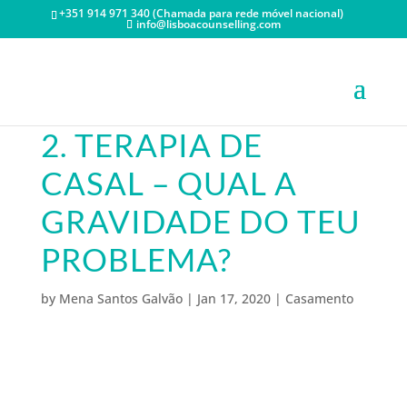
+351 914 971 340 (Chamada para rede móvel nacional)
info@lisboacounselling.com
2. TERAPIA DE
CASAL – QUAL A
GRAVIDADE DO TEU
PROBLEMA?
by
Mena Santos Galvão
|
Jan 17, 2020
|
Casamento