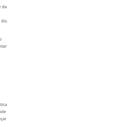
e da
 diz.
o
ntar
tica
onde
eçar