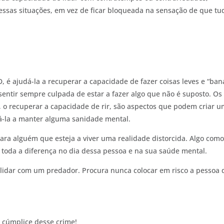
nessas situações, em vez de ficar bloqueada na sensação de que tu
 é ajudá-la a recuperar a capacidade de fazer coisas leves e “bana
sentir sempre culpada de estar a fazer algo que não é suposto. Os
s, o recuperar a capacidade de rir, são aspectos que podem criar 
á-la a manter alguma sanidade mental.
para alguém que esteja a viver uma realidade distorcida. Algo com
 toda a diferença no dia dessa pessoa e na sua saúde mental.
lidar com um predador. Procura nunca colocar em risco a pessoa
s cúmplice desse crime!