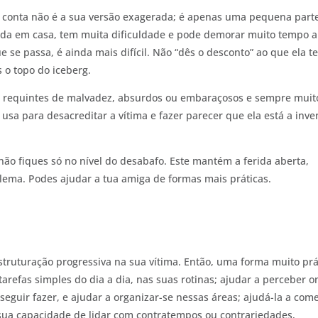
la conta não é a sua versão exagerada; é apenas uma pequena part
ada em casa, tem muita dificuldade e pode demorar muito tempo a
 se passa, é ainda mais difícil. Não “dês o desconto” ao que ela te
 o topo do iceberg.
o os requintes de malvadez, absurdos ou embaraçosos e sempre muit
r usa para desacreditar a vítima e fazer parecer que ela está a inve
não fiques só no nível do desabafo. Este mantém a ferida aberta,
ema. Podes ajudar a tua amiga de formas mais práticas.
ruturação progressiva na sua vítima. Então, uma forma muito prá
 tarefas simples do dia a dia, nas suas rotinas; ajudar a perceber 
nseguir fazer, e ajudar a organizar-se nessas áreas; ajudá-la a com
sua capacidade de lidar com contratempos ou contrariedades,