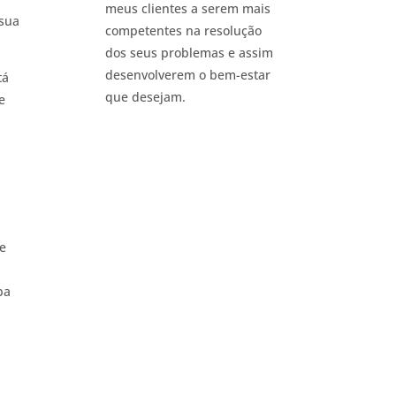
meus clientes a serem mais
 sua
competentes na resolução
dos seus problemas e assim
desenvolverem o bem-estar
tá
que desejam.
e
se
ba