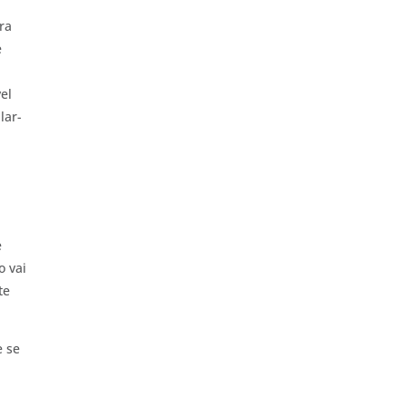
ara
e
el
lar-
e
o vai
te
e se