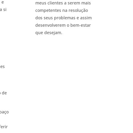
 e
meus clientes a serem mais
a si
competentes na resolução
dos seus problemas e assim
desenvolverem o bem-estar
que desejam.
r
zes
o de
spaço
ferir