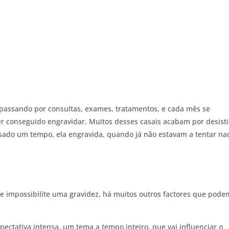
, passando por consultas, exames, tratamentos, e cada mês se
r conseguido engravidar. Muitos desses casais acabam por desisti
sado um tempo, ela engravida, quando já não estavam a tentar na
 impossibilite uma gravidez, há muitos outros factores que pode
pectativa intensa, um tema a tempo inteiro, que vai influenciar o