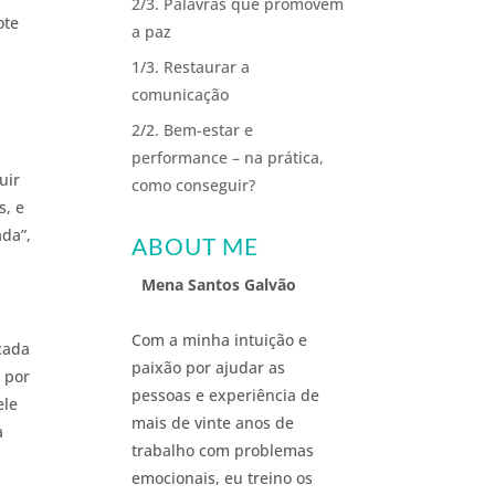
2/3. Palavras que promovem
ote
a paz
1/3. Restaurar a
comunicação
2/2. Bem-estar e
performance – na prática,
uir
como conseguir?
s, e
ada”,
ABOUT ME
Mena Santos Galvão
Com a minha intuição e
cada
paixão por ajudar as
 por
pessoas e experiência de
ele
mais de vinte anos de
a
trabalho com problemas
emocionais, eu treino os