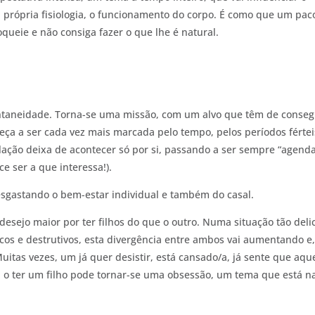
 própria fisiologia, o funcionamento do corpo. É como que um pac
queie e não consiga fazer o que lhe é natural.
ntaneidade. Torna-se uma missão, com um alvo que têm de conseg
eça a ser cada vez mais marcada pelo tempo, pelos períodos fértei
elação deixa de acontecer só por si, passando a ser sempre “agend
 ser a que interessa!).
esgastando o bem-estar individual e também do casal.
esejo maior por ter filhos do que o outro. Numa situação tão deli
cos e destrutivos, esta divergência entre ambos vai aumentando e,
itas vezes, um já quer desistir, está cansado/a, já sente que aqu
ro, o ter um filho pode tornar-se uma obsessão, um tema que está n