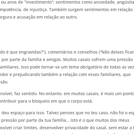
ou anos de “investimento”; sentimentos como ansiedade, angústia
e impotência, de injustiça. Também surgem sentimentos em relação 
argura e acusação em relação ao outro.
o é que engravidas?”), comentários e conselhos (“Não deixes fica
”), por parte da família e amigos. Muitos casais sofrem uma pressão
familiares. Isso pode tornar-se um tema obrigatório de todas as ve
edor e prejudicando também a relação com esses familiares, que
são.
ensível, faz sentido. No entanto, em muitos casais, é mais um pont
ntribuir para o bloqueio em que o corpo está.
l deu espaço para isso. Talvez penses que no teu caso, não foi o e
a pressão por parte da tua família… Isto é o que muitos dos meus
ssível criar limites, desenvolver privacidade do casal, sem estar a 