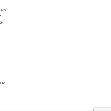
. No
a.
te.
a te