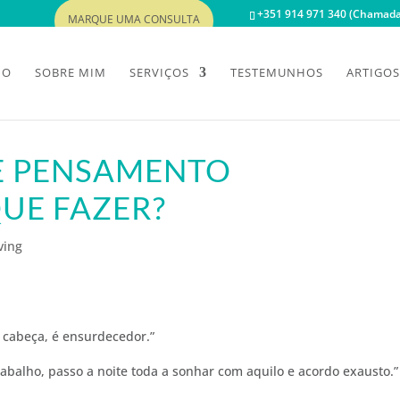
+351 914 971 340 (Chamada 
MARQUE UMA CONSULTA
IO
SOBRE MIM
SERVIÇOS
TESTEMUNHOS
ARTIGOS
DE PENSAMENTO
UE FAZER?
ving
cabeça, é ensurdecedor.”
abalho, passo a noite toda a sonhar com aquilo e acordo exausto.”