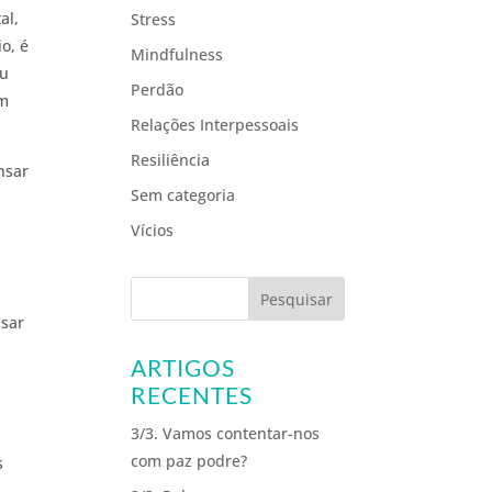
al,
Stress
o, é
Mindfulness
ou
Perdão
em
Relações Interpessoais
Resiliência
nsar
Sem categoria
Vícios
usar
ARTIGOS
RECENTES
3/3. Vamos contentar-nos
com paz podre?
s