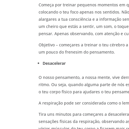
Começa por treinar pequenos momentos em que
colocando o teu foco apenas nos sentidos. Não 
alargares a tua consciência e a informação se
um cheiro que estás a sentir, um som, o toque
pensar. Apenas observando, com atenção e cu
Objetivo – começares a treinar o teu cérebro
um pouco do frenesim do pensamento.
Desacelerar
O nosso pensamento, a nossa mente, vive den
ritmo. Ou seja, quando alguma parte de nós es
o teu corpo físico para ajudares o teu pensam
A respiração pode ser considerada como o leme
Tira uns minutos para começares a desacelera
sensações físicas da respiração, observando a
vários músculos do teu corpo a ficarem mais r