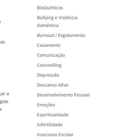
BioQuímicos
Bullying e Violência
e
Doméstica
Burnout / Esgotamento
mas
Casamento
Comunicação
Counselling
Depressão
Descanso Ativo
çar a
Desenvolvimento Pessoal
gias
Emoções
s
Espiritualidade
Infertilidade
Insucesso Escolar