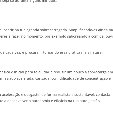
e seja só durante alguns minutos.
e inserir na tua agenda sobrecarregada. Simplificando-as ainda ma
iveres a fazer no momento, por exemplo saboreando a comida, ouv
e cada vez, e procura ir tornando essa prática mais natural.
ásica e inicial para te ajudar a reduzir um pouco a sobrecarga e
demasiado acelerada, cansada, com dificuldade de concentração e
 aceleração e desgaste, de forma realista e sustentável, contacta-
 a desenvolver a autonomia e eficácia na tua auto-gestão.