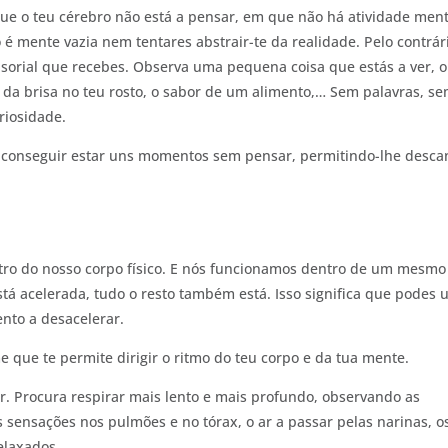
 o teu cérebro não está a pensar, em que não há atividade ment
é mente vazia nem tentares abstrair-te da realidade. Pelo contrári
nsorial que recebes. Observa uma pequena coisa que estás a ver, 
 da brisa no teu rosto, o sabor de um alimento,… Sem palavras, s
riosidade.
 a conseguir estar uns momentos sem pensar, permitindo-lhe desca
tro do nosso corpo físico. E nós funcionamos dentro de um mesmo
tá acelerada, tudo o resto também está. Isso significa que podes 
ento a desacelerar.
 que te permite dirigir o ritmo do teu corpo e da tua mente.
r. Procura respirar mais lento e mais profundo, observando as
s sensações nos pulmões e no tórax, o ar a passar pelas narinas, o
elaxados.