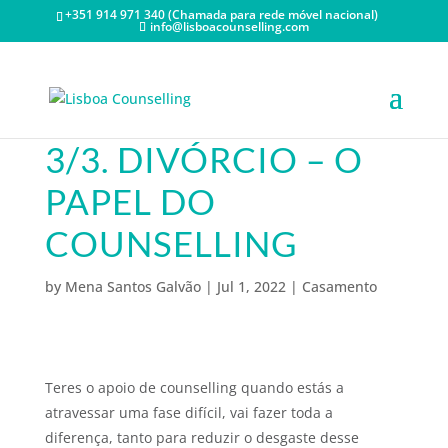
+351 914 971 340 (Chamada para rede móvel nacional)
info@lisboacounselling.com
3/3. DIVÓRCIO – O
PAPEL DO
COUNSELLING
by
Mena Santos Galvão
|
Jul 1, 2022
|
Casamento
Teres o apoio de counselling quando estás a
atravessar uma fase difícil, vai fazer toda a
diferença, tanto para reduzir o desgaste desse