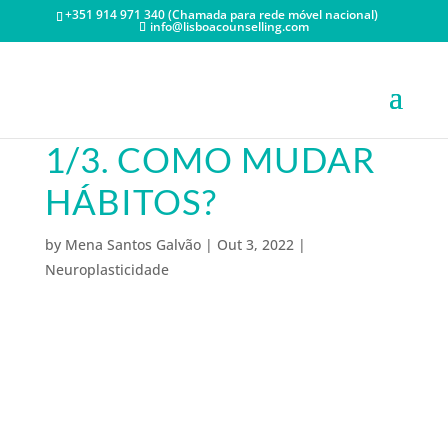
+351 914 971 340 (Chamada para rede móvel nacional)
info@lisboacounselling.com
1/3. COMO MUDAR
HÁBITOS?
by
Mena Santos Galvão
|
Out 3, 2022
|
Neuroplasticidade