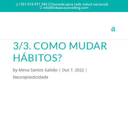
+351 914 971 340 (Chamada para rede móvel nacional)
info@lisboacounselling.com
3/3. COMO MUDAR
HÁBITOS?
by
Mena Santos Galvão
|
Out 7, 2022
|
Neuroplasticidade