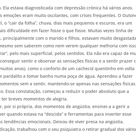
. Ela estava diagnosticada com depressão crónica há vários anos.
s emoções eram muito oscilantes, com crises frequentes. O Outon
, o “cair da folha”, chuva, dias mais pequenos e escuros, era um
s dificuldade em fazer fosse o que fosse. Muitas vezes tinha de
es, principalmente com o marido e filhos, estavam muito desgastada
a, mesmo sem saberem como nem verem qualquer melhoria com isso
ior”, pelo mais superficial, pelos sentidos. Ela não era capaz de m
nseguir sentir e observar as sensações físicas e a sentir prazer
 muitos anos), como o conforto de um cachecol quentinho em volta
um pardalito a tomar banho numa poça de água. Aprendeu a fazer
momentos sem a sentir, mantendo-se apenas nas sensações físicas
. Essa constatação, começou a reduzir o poder absoluto que a
r ter breves momentos de alegria.
, por si própria, dos momentos de angústia, ensinei-a a gerir a
er quando estava na “descida” e ferramentas para inverter esse
as tendências emocionais. Deixou de viver presa na angústia.
cação, trabalhou com o seu psiquiatra o retirar gradual dos vário