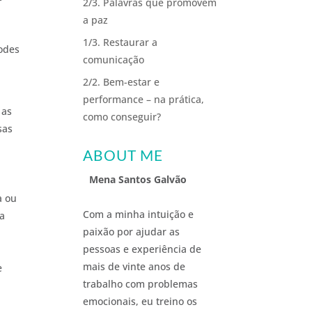
2/3. Palavras que promovem
a paz
1/3. Restaurar a
podes
comunicação
2/2. Bem-estar e
performance – na prática,
 as
como conseguir?
sas
ABOUT ME
Mena Santos Galvão
a ou
Com a minha intuição e
ua
paixão por ajudar as
pessoas e experiência de
mais de vinte anos de
e
trabalho com problemas
emocionais, eu treino os