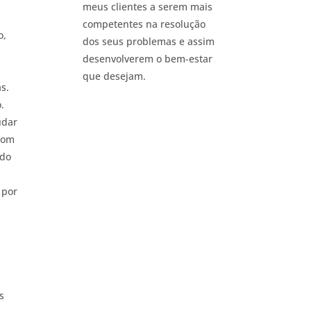
meus clientes a serem mais
competentes na resolução
o,
dos seus problemas e assim
desenvolverem o bem-estar
que desejam.
s.
.
udar
 com
 do
 por
s