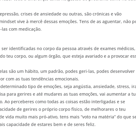
pressão, crises de ansiedade ou outras, são crónicas e vão
 mindset vive à mercê dessas emoções. Tens de as aguentar, não 
á-las com medicação.
 ser identificadas no corpo da pessoa através de exames médicos,
 teu corpo, ou algum órgão, que esteja avariado e a provocar es
elas são um hábito, um padrão, podes geri-las, podes desenvolver
or com as tuas tendências emocionais.
determinado tipo de emoções, seja angústia, ansiedade, stress, ir
isa para gerires e até mudares as tuas emoções, vai aumentar a t
. Ao perceberes como todas as coisas estão interligadas e se
pacidade de gerires o próprio corpo físico, de melhorares o teu
de vida muito mais pró-ativo, tens mais “voto na matéria” do que s
ais capacidade de estares bem e de seres feliz.