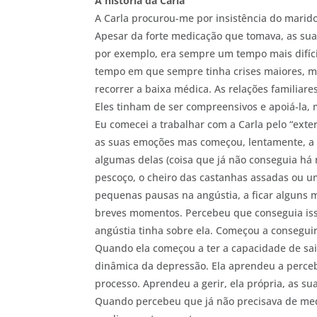
A história da Carla
A Carla procurou-me por insistência do marido
Apesar da forte medicação que tomava, as sua
por exemplo, era sempre um tempo mais difícil
tempo em que sempre tinha crises maiores, mai
recorrer a baixa médica. As relações familiar
Eles tinham de ser compreensivos e apoiá-l
Eu comecei a trabalhar com a Carla pelo “exter
as suas emoções mas começou, lentamente, a co
algumas delas (coisa que já não conseguia há
pescoço, o cheiro das castanhas assadas ou 
pequenas pausas na angústia, a ficar alguns 
breves momentos. Percebeu que conseguia isso
angústia tinha sobre ela. Começou a consegui
Quando ela começou a ter a capacidade de sair
dinâmica da depressão. Ela aprendeu a perceb
processo. Aprendeu a gerir, ela própria, as su
Quando percebeu que já não precisava de medi