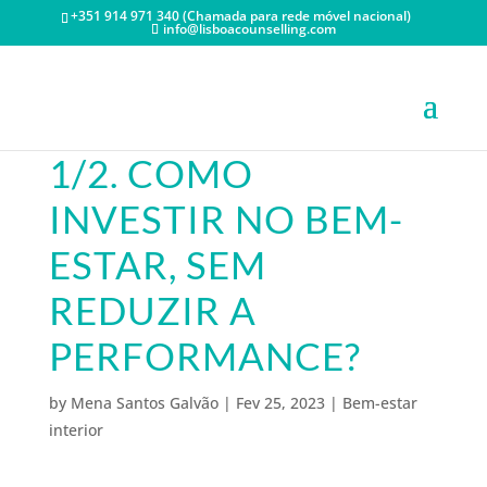
+351 914 971 340 (Chamada para rede móvel nacional)
info@lisboacounselling.com
1/2. COMO
INVESTIR NO BEM-
ESTAR, SEM
REDUZIR A
PERFORMANCE?
by
Mena Santos Galvão
|
Fev 25, 2023
|
Bem-estar
interior