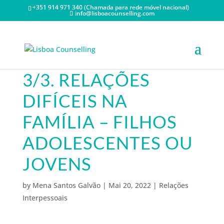
+351 914 971 340 (Chamada para rede móvel nacional)
info@lisboacounselling.com
3/3. RELAÇÕES
DIFÍCEIS NA
FAMÍLIA – FILHOS
ADOLESCENTES OU
JOVENS
by
Mena Santos Galvão
|
Mai 20, 2022
|
Relações
Interpessoais